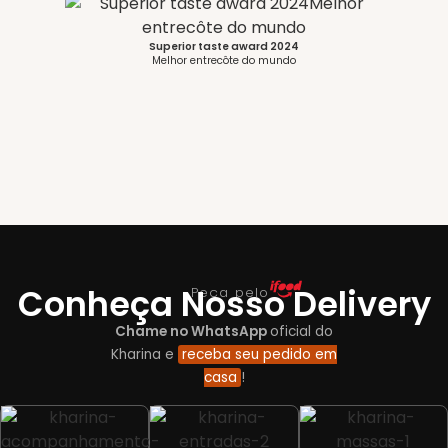
Superior taste award 2024
Melhor entrecôte do mundo
Conheça
Nosso Delivery
Peça pelo
Chame no WhatsApp
oficial do
Kharina e
receba seu pedido em
casa
!